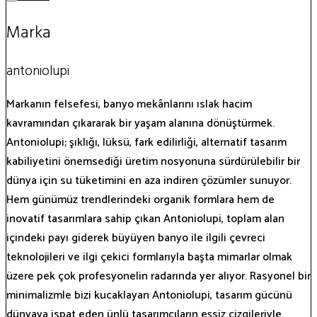
Marka
antoniolupi
Markanın felsefesi, banyo mekânlarını ıslak hacim
kavramından çıkararak bir yaşam alanına dönüştürmek.
Antoniolupi; şıklığı, lüksü, fark edilirliği, alternatif tasarım
kabiliyetini önemsediği üretim nosyonuna sürdürülebilir bir
dünya için su tüketimini en aza indiren çözümler sunuyor.
Hem günümüz trendlerindeki organik formlara hem de
inovatif tasarımlara sahip çıkan Antoniolupi, toplam alan
içindeki payı giderek büyüyen banyo ile ilgili çevreci
teknolojileri ve ilgi çekici formlarıyla başta mimarlar olmak
üzere pek çok profesyonelin radarında yer alıyor. Rasyonel bir
minimalizmle bizi kucaklayan Antoniolupi, tasarım gücünü
dünyaya ispat eden ünlü tasarımcıların eşsiz çizgileriyle