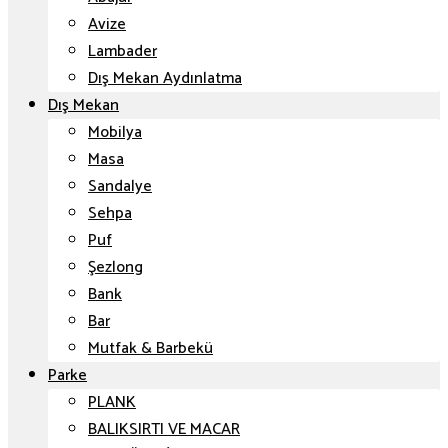
Avize
Lambader
Dış Mekan Aydınlatma
Dış Mekan
Mobilya
Masa
Sandalye
Sehpa
Puf
Şezlong
Bank
Bar
Mutfak & Barbekü
Parke
PLANK
BALIKSIRTI VE MACAR