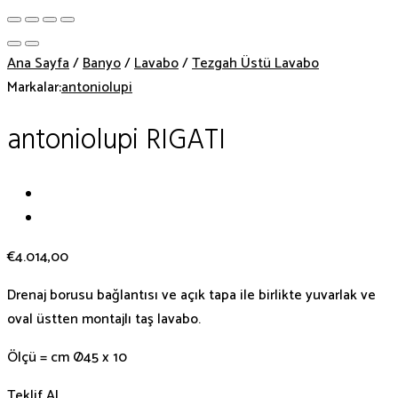
Ana Sayfa
/
Banyo
/
Lavabo
/
Tezgah Üstü Lavabo
Markalar:
antoniolupi
antoniolupi RIGATI
€
4.014,00
Drenaj borusu bağlantısı ve açık tapa ile birlikte yuvarlak ve
oval üstten montajlı taş lavabo.
Ölçü = cm Ø45 x 10
Teklif AL