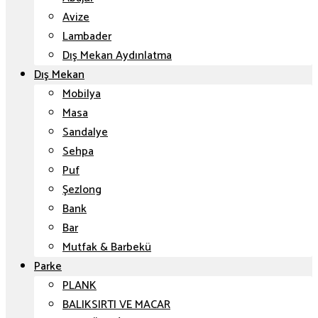
Avize
Lambader
Dış Mekan Aydınlatma
Dış Mekan
Mobilya
Masa
Sandalye
Sehpa
Puf
Şezlong
Bank
Bar
Mutfak & Barbekü
Parke
PLANK
BALIKSIRTI VE MACAR