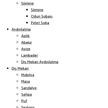
Şömine
Şömine
Odun Sobası
Pelet Soba
Aydınlatma
Aplik
Abajur
Avize
Lambader
Dış Mekan Aydınlatma
Dış Mekan
Mobilya
Masa
Sandalye
Sehpa
Puf
Şezlong