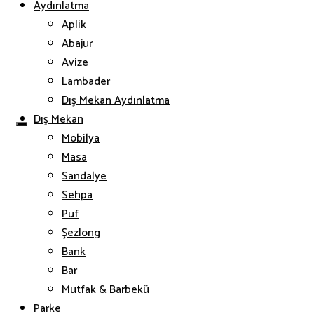
Aydınlatma
Aplik
Abajur
Avize
Lambader
Dış Mekan Aydınlatma
Dış Mekan
Mobilya
Masa
Sandalye
Sehpa
Puf
Şezlong
Bank
Bar
Mutfak & Barbekü
Parke