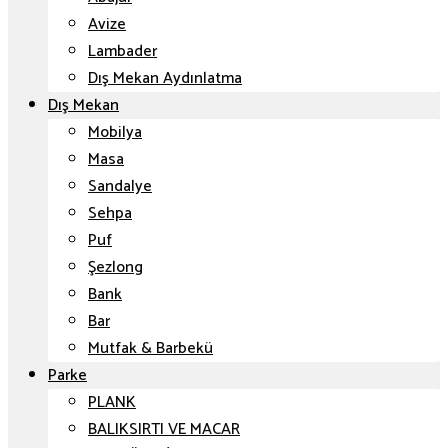
Avize
Lambader
Dış Mekan Aydınlatma
Dış Mekan
Mobilya
Masa
Sandalye
Sehpa
Puf
Şezlong
Bank
Bar
Mutfak & Barbekü
Parke
PLANK
BALIKSIRTI VE MACAR