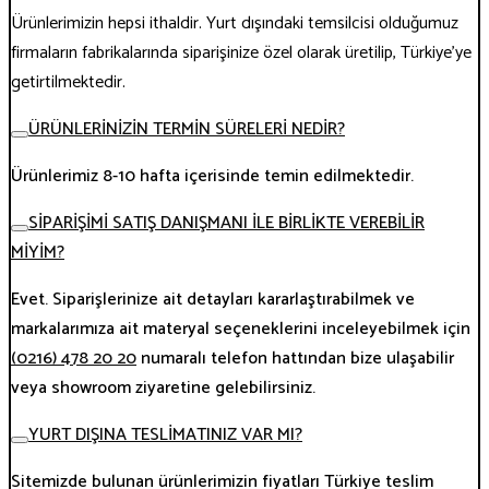
Ürünlerimizin hepsi ithaldir. Yurt dışındaki temsilcisi olduğumuz
firmaların fabrikalarında siparişinize özel olarak üretilip, Türkiye’ye
getirtilmektedir.
ÜRÜNLERİNİZİN TERMİN SÜRELERİ NEDİR?
Ürünlerimiz 8-10 hafta içerisinde temin edilmektedir.
SİPARİŞİMİ SATIŞ DANIŞMANI İLE BİRLİKTE VEREBİLİR
MİYİM?
Evet. Siparişlerinize ait detayları kararlaştırabilmek ve
markalarımıza ait materyal seçeneklerini inceleyebilmek için
(0216) 478 20 20
numaralı telefon hattından bize ulaşabilir
veya showroom ziyaretine gelebilirsiniz.
YURT DIŞINA TESLİMATINIZ VAR MI?
Sitemizde bulunan ürünlerimizin fiyatları Türkiye teslim