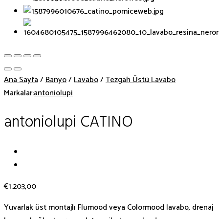
Ana Sayfa
/
Banyo
/
Lavabo
/
Tezgah Üstü Lavabo
Markalar:
antoniolupi
antoniolupi CATINO
€
1.203,00
Yuvarlak üst montajlı Flumood veya Colormood lavabo, drenaj