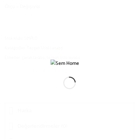
Ölçü = Değişiyor
Stok kodu:
SIMPLO
Kategoriler:
Tezgah Üstü Lavabo
Etiketler:
çanak lavabo
,
tezgah üstü lavabo
Marka
Değerlendirmeler (0)