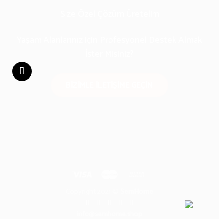
Size Özel Çözüm Üretelim
Yaşam Alanlarınız için Profesyonel Destek Almak
İster Misiniz?
BIZIMLE ILETIŞIME GEÇIN
Copyright 2021 ©
SemHome
info@semhome.shop