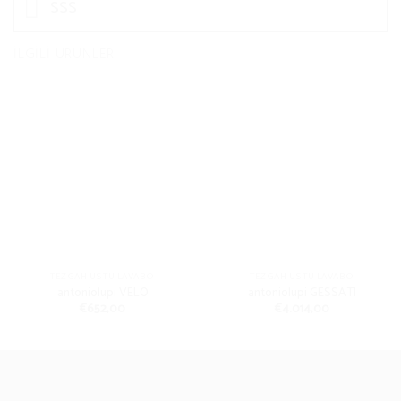
SSS
İLGILI ÜRÜNLER
TEZGAH ÜSTÜ LAVABO
TEZGAH ÜSTÜ LAVABO
antoniolupi VELO
antoniolupi GESSATI
€
652,00
€
4.014,00