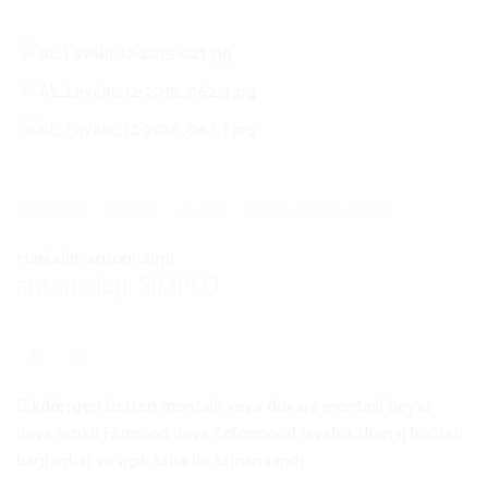
ANA SAYFA
/
BANYO
/
LAVABO
/
TEZGAH ÜSTÜ LAVABO
Markalar:
antoniolupi
antoniolupi SIMPLO
Dikdörtgen üstten montajlı veya duvara montajlı beyaz
veya renkli Flumood veya Colormood lavabo, drenaj borusu
bağlantısı ve açık tapa ile tamamlandı.