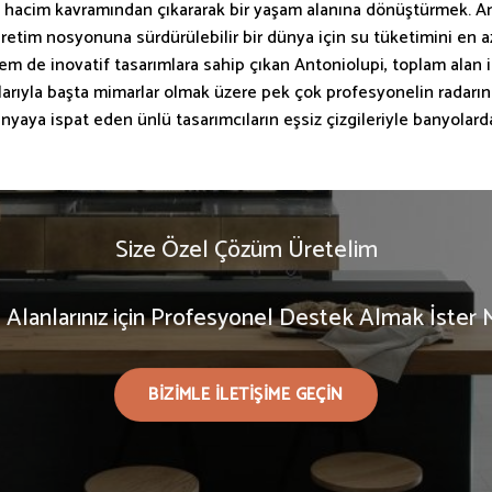
hacim kavramından çıkararak bir yaşam alanına dönüştürmek. Antonio
 üretim nosyonuna sürdürülebilir bir dünya için su tüketimini en
m de inovatif tasarımlara sahip çıkan Antoniolupi, toplam alan 
ormlarıyla başta mimarlar olmak üzere pek çok profesyonelin radarı
aya ispat eden ünlü tasarımcıların eşsiz çizgileriyle banyolarda
Size Özel Çözüm Üretelim
Alanlarınız için Profesyonel Destek Almak İster M
BIZIMLE ILETIŞIME GEÇIN