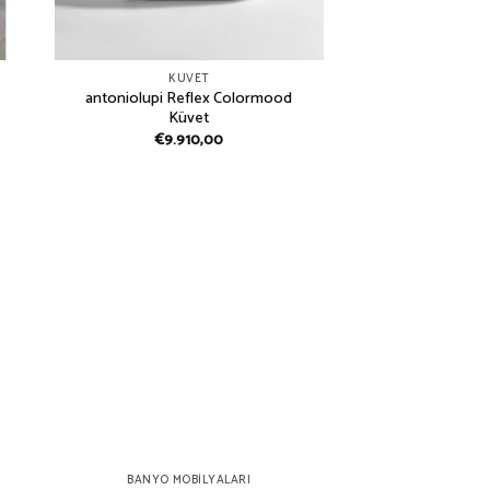
KUVET
antoniolupi Reflex Colormood
Küvet
€
9.910,00
BANYO MOBILYALARI