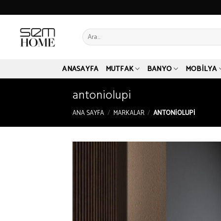
Skip
to
content
Ara:
ANASAYFA
MUTFAK
BANYO
MOBILYA
antoniolupi
ANA SAYFA
/
MARKALAR
/
ANTONIOLUPI