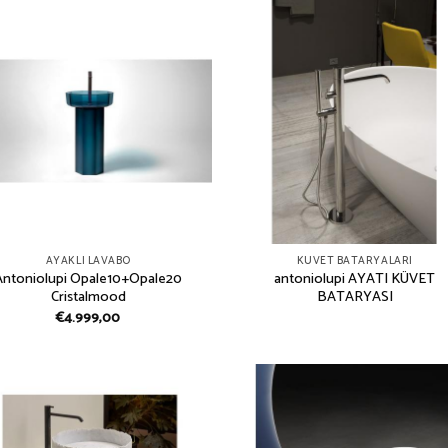
AYAKLI LAVABO
KÜVET BATARYALARI
Antoniolupi Opale10+Opale20
antoniolupi AYATI KÜVET
Cristalmood
BATARYASI
€
4.999,00