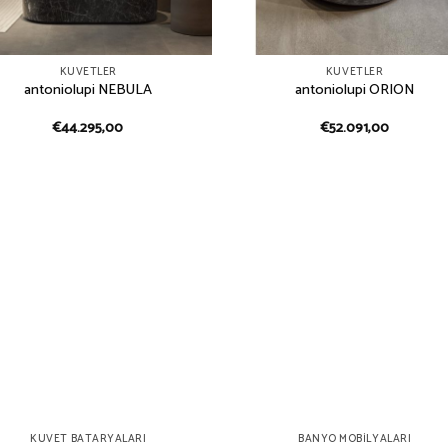
KÜVETLER
KÜVETLER
antoniolupi NEBULA
antoniolupi ORION
€
44.295,00
€
52.091,00
KÜVET BATARYALARI
BANYO MOBILYALARI