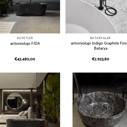
KÜVETLER
BATARYALAR
antoniolupi Indigo Graphite Fini
antoniolupi FIDA
Batarya
€
43.480,00
€
2.923,80