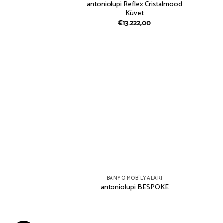
antoniolupi Reflex Cristalmood
Küvet
€
13.222,00
BANYO MOBILYALARI
antoniolupi BESPOKE