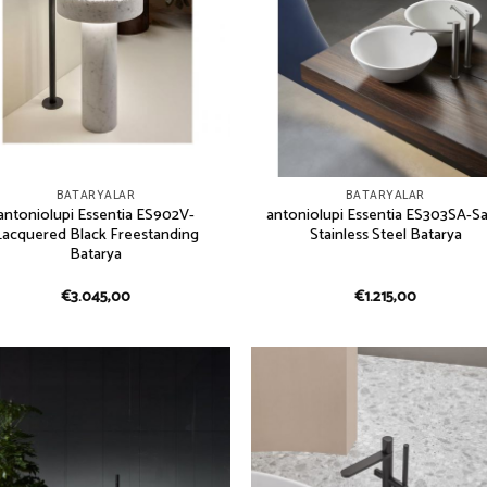
BATARYALAR
BATARYALAR
antoniolupi Essentia ES902V-
antoniolupi Essentia ES303SA-Sa
Lacquered Black Freestanding
Stainless Steel Batarya
Batarya
€
3.045,00
€
1.215,00