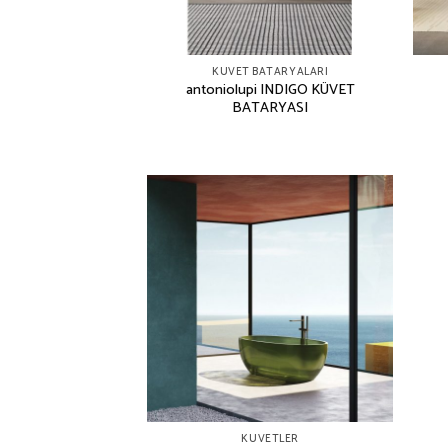
KÜVET BATARYALARI
antoniolupi INDIGO KÜVET
BATARYASI
KUVETLER