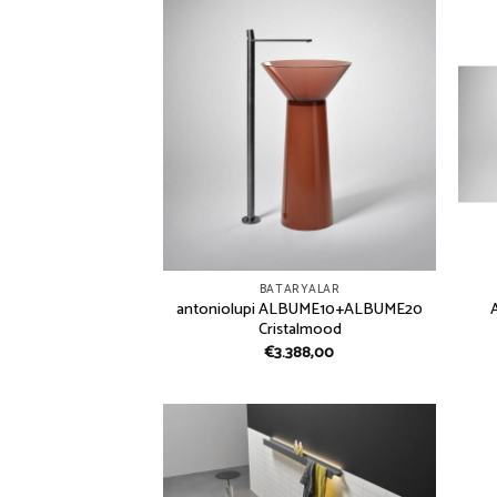
BATARYALAR
antoniolupi ALBUME10+ALBUME20
Cristalmood
€
3.388,00