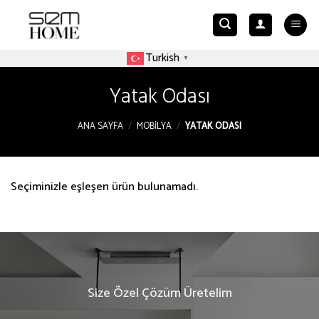
Skip
to
content
Turkish
▼
Yatak Odası
ANA SAYFA
/
MOBILYA
/
YATAK ODASI
Seçiminizle eşleşen ürün bulunamadı.
Size Özel Çözüm Üretelim