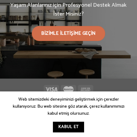
Yaşam Alanlarınız için Profesyonel Destek Almak
İster Misiniz?
BIZIMLE ILETIŞIME GEÇIN
Web sitemizdeki deneyiminizi geliştirmek için çerezler
Copyright 2021 ©
SemHome
kullanıyoruz. Bu web sitesine göz atarak, çerez kullanımımızı
kabul etmiş olursunuz.
info@semhome.shop
KABUL ET