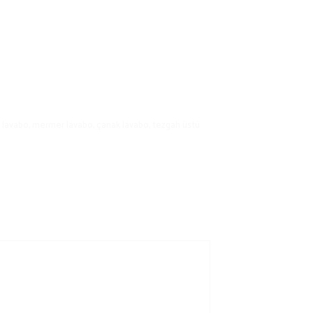
ş lavabo
,
mermer lavabo
,
çanak lavabo
,
tezgah üstü