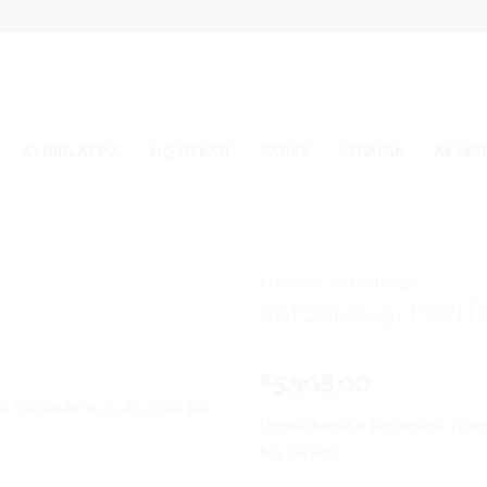
AYDINLATMA
DIŞ MEKAN
PARKE
SERAMIK
AKSES
ANA SAYFA
/
BANYO
/
LAVABO
/
Markalar:
antoniolupi
antoniolupi FONT
5.908,00
€
Drenaj borusu bağlantısı ve açı
taş lavabo.