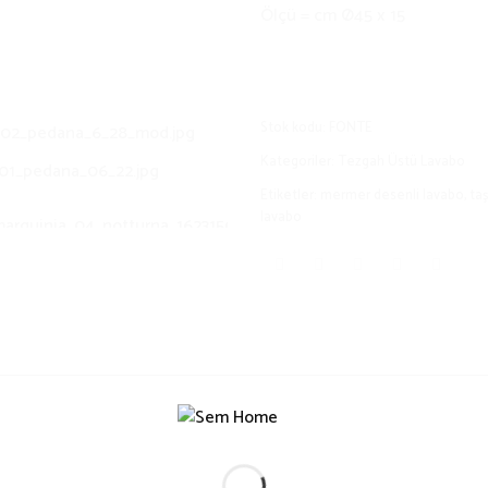
Ölçü = cm Ø45 x 15
Stok kodu:
FONTE
Kategoriler:
Tezgah Üstü Lavabo
Etiketler:
mermer desenli lavabo
,
ta
lavabo