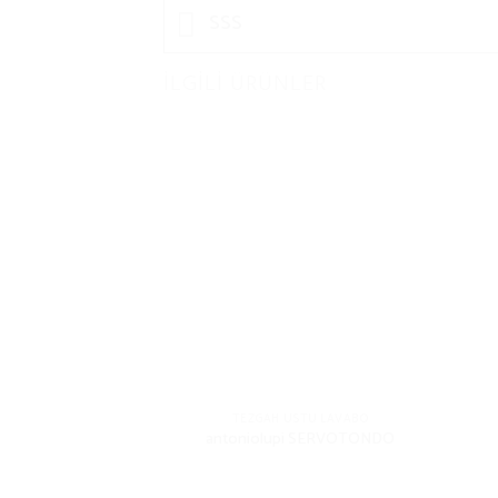
SSS
İLGILI ÜRÜNLER
TEZGAH ÜSTÜ LAVABO
antoniolupi SERVOTONDO