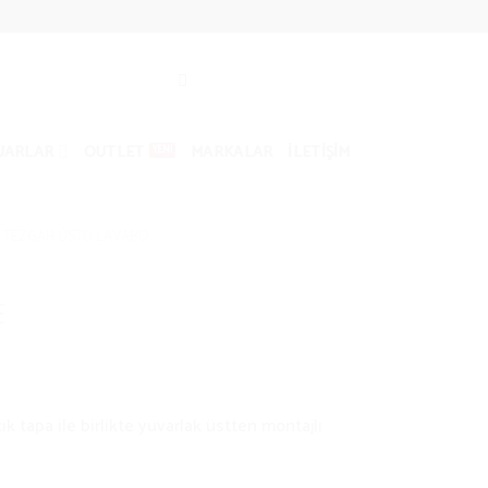
UARLAR
OUTLET
MARKALAR
İLETIŞIM
TEZGAH ÜSTÜ LAVABO
E
k tapa ile birlikte yuvarlak üstten montajlı