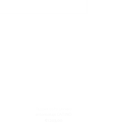
TEZGAH ÜSTÜ LAVABO
TEZGAH 
antoniolupi CATINO
antoni
€
1.203,00
€
6