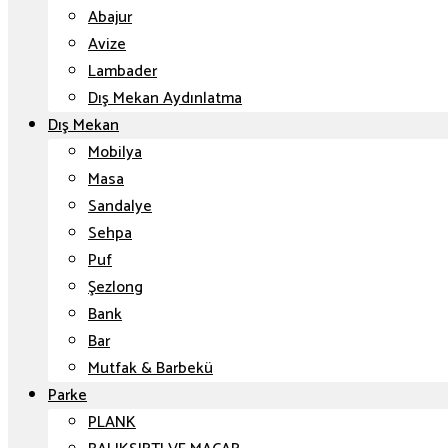
Abajur
Avize
Lambader
Dış Mekan Aydınlatma
Dış Mekan
Mobilya
Masa
Sandalye
Sehpa
Puf
Şezlong
Bank
Bar
Mutfak & Barbekü
Parke
PLANK