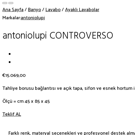
Ana Sayfa
/
Banyo
/
Lavabo
/
Ayaklı Lavabolar
Markalar:
antoniolupi
antoniolupi CONTROVERSO
€
15.069,00
Tahliye borusu bağlantısı ve açık tapa, sifon ve esnek hortum il
Ölçü = cm 45 x 85 x 45
Teklif AL
Farklı renk, materyal seçenekleri ve profesyonel destek almak