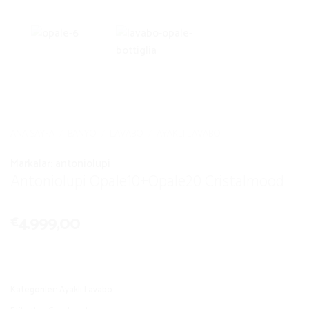
ANA SAYFA
/
BANYO
/
LAVABO
/
AYAKLI LAVABO
Markalar:
antoniolupi
Antoniolupi Opale10+Opale20 Cristalmood
4.999,00
€
Kategoriler:
Ayaklı Lavabo