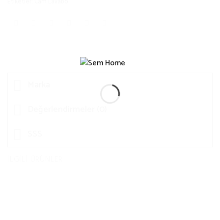
Etiketler:
Cam Lavabo
Marka
Değerlendirmeler (0)
SSS
İLGILI ÜRÜNLER