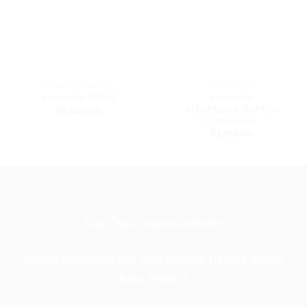
AYAKLI LAVABOLAR
BATARYALAR
antoniolupi
antoniolupi OPALE
ALBUME10+ALBUME20
€
5.000,00
Cristalmood
€
3.388,00
Size Özel Çözüm Üretelim
Yaşam Alanlarınız için Profesyonel Destek Almak
İster Misiniz?