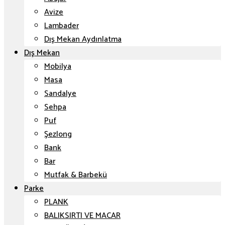
Avize
Lambader
Dış Mekan Aydınlatma
Dış Mekan
Mobilya
Masa
Sandalye
Sehpa
Puf
Şezlong
Bank
Bar
Mutfak & Barbekü
Parke
PLANK
BALIKSIRTI VE MACAR