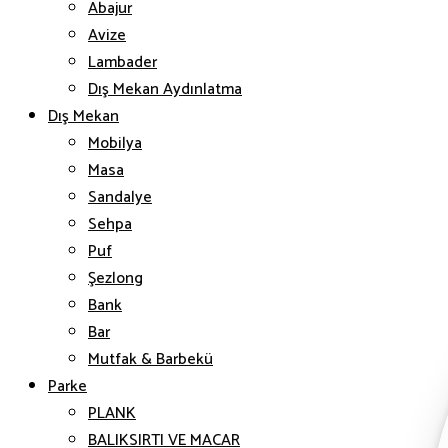
Abajur
Avize
Lambader
Dış Mekan Aydınlatma
Dış Mekan
Mobilya
Masa
Sandalye
Sehpa
Puf
Şezlong
Bank
Bar
Mutfak & Barbekü
Parke
PLANK
BALIKSIRTI VE MACAR