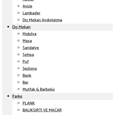
Avize
Lambader
Dış Mekan Aydınlatma
Dış Mekan
Mobilya
Masa
Sandalye
Sehpa
Puf
Şezlong
Bank
Bar
Mutfak & Barbekü
Parke
PLANK
BALIKSIRTI VE MACAR