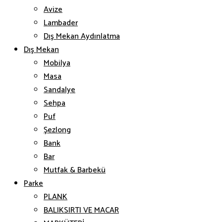
Avize
Lambader
Dış Mekan Aydınlatma
Dış Mekan
Mobilya
Masa
Sandalye
Sehpa
Puf
Şezlong
Bank
Bar
Mutfak & Barbekü
Parke
PLANK
BALIKSIRTI VE MACAR