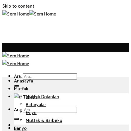
Skip to content
Ara:
Anasayfa
Mutfak
Mutfak Dolapları
Turkish
▼
Bataryalar
Ara:
Eviye
Mutfak & Barbekü
Banyo