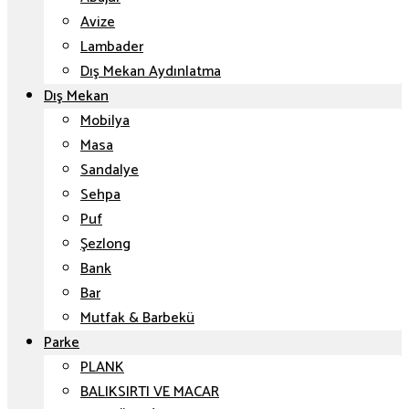
Avize
Lambader
Dış Mekan Aydınlatma
Dış Mekan
Mobilya
Masa
Sandalye
Sehpa
Puf
Şezlong
Bank
Bar
Mutfak & Barbekü
Parke
PLANK
BALIKSIRTI VE MACAR