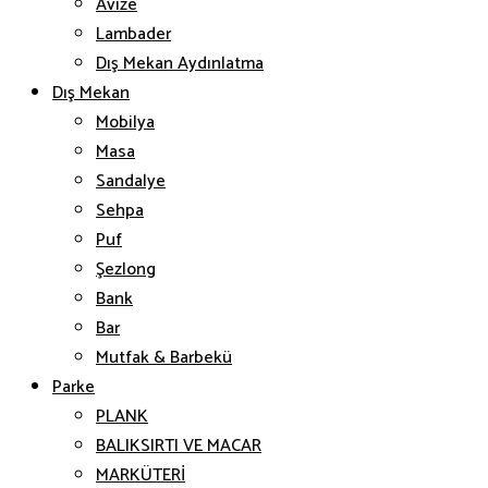
Avize
Lambader
Dış Mekan Aydınlatma
Dış Mekan
Mobilya
Masa
Sandalye
Sehpa
Puf
Şezlong
Bank
Bar
Mutfak & Barbekü
Parke
PLANK
BALIKSIRTI VE MACAR
MARKÜTERİ