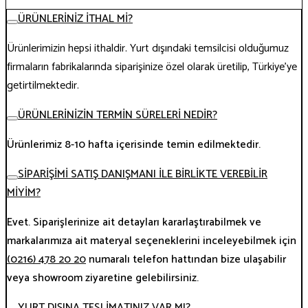
ÜRÜNLERİNİZ İTHAL Mİ?
Ürünlerimizin hepsi ithaldir. Yurt dışındaki temsilcisi olduğumuz
firmaların fabrikalarında siparişinize özel olarak üretilip, Türkiye’ye
getirtilmektedir.
ÜRÜNLERİNİZİN TERMİN SÜRELERİ NEDİR?
Ürünlerimiz 8-10 hafta içerisinde temin edilmektedir.
SİPARİŞİMİ SATIŞ DANIŞMANI İLE BİRLİKTE VEREBİLİR
MİYİM?
Evet. Siparişlerinize ait detayları kararlaştırabilmek ve
markalarımıza ait materyal seçeneklerini inceleyebilmek için
(0216) 478 20 20
numaralı telefon hattından bize ulaşabilir
veya showroom ziyaretine gelebilirsiniz.
YURT DIŞINA TESLİMATINIZ VAR MI?