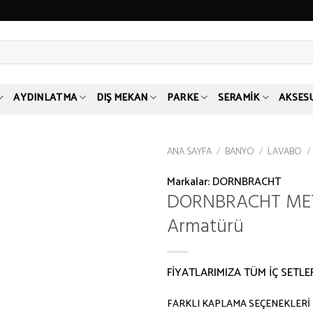
AYDINLATMA
DIŞ MEKAN
PARKE
SERAMIK
AKSES
ANA SAYFA
/
BANYO
/
LAVABO
/
Markalar:
DORNBRACHT
DORNBRACHT MET
Armatürü
FİYATLARIMIZA TÜM İÇ SETLE
FARKLI KAPLAMA SEÇENEKLERİ 