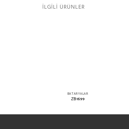
İLGILI ÜRÜNLER
RYALAR
BATARYALAR
E548
ZB1699