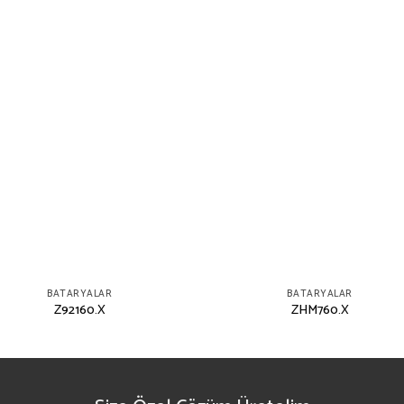
BATARYALAR
BATARYALAR
Z92160.X
ZHM760.X