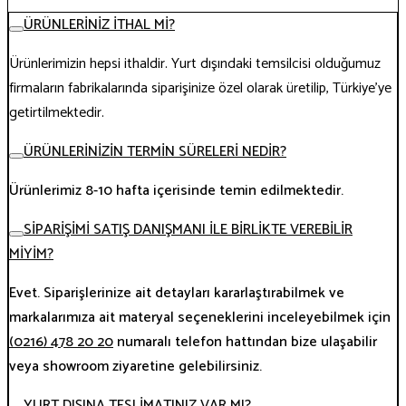
ÜRÜNLERİNİZ İTHAL Mİ?
Ürünlerimizin hepsi ithaldir. Yurt dışındaki temsilcisi olduğumuz
firmaların fabrikalarında siparişinize özel olarak üretilip, Türkiye’ye
getirtilmektedir.
ÜRÜNLERİNİZİN TERMİN SÜRELERİ NEDİR?
Ürünlerimiz 8-10 hafta içerisinde temin edilmektedir.
SİPARİŞİMİ SATIŞ DANIŞMANI İLE BİRLİKTE VEREBİLİR
MİYİM?
Evet. Siparişlerinize ait detayları kararlaştırabilmek ve
markalarımıza ait materyal seçeneklerini inceleyebilmek için
(0216) 478 20 20
numaralı telefon hattından bize ulaşabilir
veya showroom ziyaretine gelebilirsiniz.
YURT DIŞINA TESLİMATINIZ VAR MI?