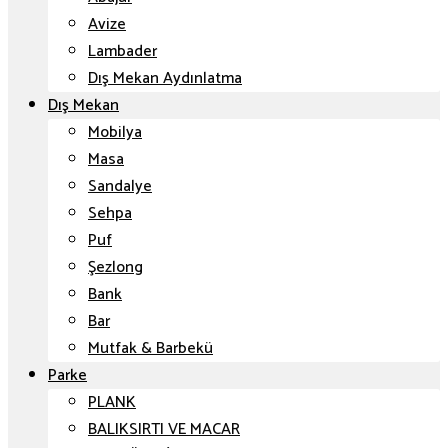
Avize
Lambader
Dış Mekan Aydınlatma
Dış Mekan
Mobilya
Masa
Sandalye
Sehpa
Puf
Şezlong
Bank
Bar
Mutfak & Barbekü
Parke
PLANK
BALIKSIRTI VE MACAR