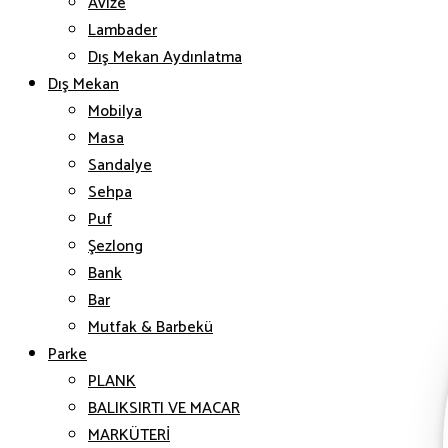
Avize
Lambader
Dış Mekan Aydınlatma
Dış Mekan
Mobilya
Masa
Sandalye
Sehpa
Puf
Şezlong
Bank
Bar
Mutfak & Barbekü
Parke
PLANK
BALIKSIRTI VE MACAR
MARKÜTERİ