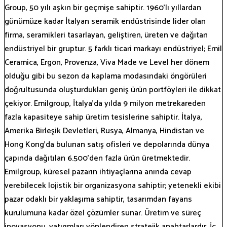
Group, 50 yılı aşkın bir geçmişe sahiptir. 1960’lı yıllardan
günümüze kadar İtalyan seramik endüstrisinde lider olan
firma, seramikleri tasarlayan, geliştiren, üreten ve dağıtan
endüstriyel bir gruptur. 5 farklı ticari markayı endüstriyel; Emil
Ceramica, Ergon, Provenza, Viva Made ve Level her dönem
olduğu gibi bu sezon da kaplama modasındaki öngörüleri
doğrultusunda oluşturdukları geniş ürün portföyleri ile dikkat
çekiyor. Emilgroup, İtalya’da yılda 9 milyon metrekareden
fazla kapasiteye sahip üretim tesislerine sahiptir. İtalya,
Amerika Birleşik Devletleri, Rusya, Almanya, Hindistan ve
Hong Kong’da bulunan satış ofisleri ve depolarında dünya
çapında dağıtılan 6.500’den fazla ürün üretmektedir.
Emilgroup, küresel pazarın ihtiyaçlarına anında cevap
verebilecek lojistik bir organizasyona sahiptir; yetenekli ekibi
pazar odaklı bir yaklaşıma sahiptir, tasarımdan fayans
kurulumuna kadar özel çözümler sunar. Üretim ve süreç
inovasyonu, yatırımları yönlendiren stratejik anahtarlardır. İç