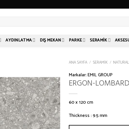
AYDINLATMA
DIŞ MEKAN
PARKE
SERAMIK
AKSES
ANA SAYFA
/
SERAMIK
/
NATURA
Markalar:
EMIL GROUP
ERGON-LOMBARD
60 x 120 cm
Thickness : 9.5 mm