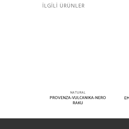
İLGILI ÜRÜNLER
TURAL
NATURAL
PROVENZA-VULCANIKA-NERO
-CHATEAU-BLANC
EM
RAKU