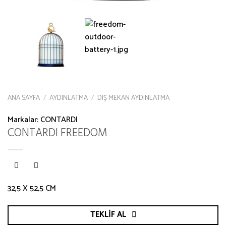
ANA SAYFA
/
AYDINLATMA
/
DIŞ MEKAN AYDINLATMA
Markalar:
CONTARDI
CONTARDI FREEDOM
32,5 X 52,5 CM
TEKLIF AL