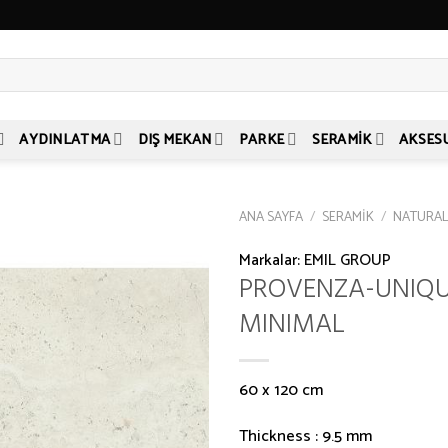
AYDINLATMA
DIŞ MEKAN
PARKE
SERAMIK
AKSES
ANA SAYFA
/
SERAMIK
/
NATURA
Markalar:
EMIL GROUP
PROVENZA-UNIQU
MINIMAL
60 x 120 cm
Thickness : 9.5 mm