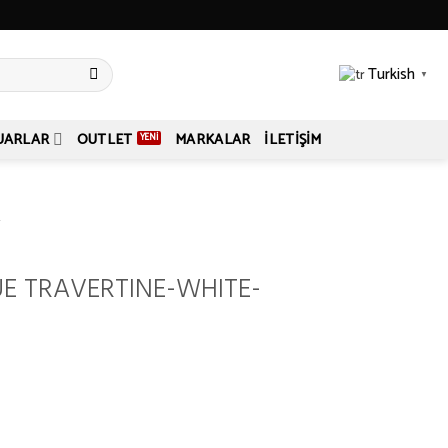
Turkish
▼
UARLAR
OUTLET
MARKALAR
İLETIŞIM
L
E TRAVERTINE-WHITE-