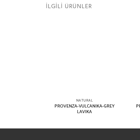
İLGILI ÜRÜNLER
TURAL
NATURAL
E TALK-TAUPE
PROVENZA-VULCANIKA-GREY
P
ELATTA
LAVIKA