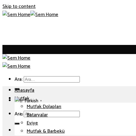
Skip to content
Ara:
Anasayfa
Mutfak
Turkish
▼
Mutfak Dolapları
Ara:
Bataryalar
Eviye
Mutfak & Barbekü