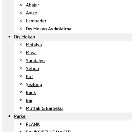
Abajur
Avize
Lambader
Dış Mekan Aydınlatma
Dış Mekan
Mobilya
Masa
Sandalye
Sehpa
Puf
Şezlong
Bank
Bar
Mutfak & Barbekü
Parke
PLANK