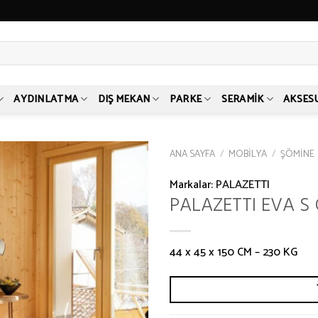
AYDINLATMA
DIŞ MEKAN
PARKE
SERAMIK
AKSES
ANA SAYFA
/
MOBILYA
/
ŞÖMINE
Markalar:
PALAZETTI
PALAZETTI EVA S
44 x 45 x 150 CM – 230 KG