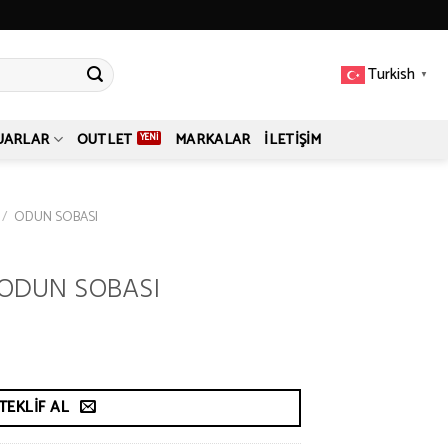
Turkish
▼
UARLAR
OUTLET
MARKALAR
İLETIŞIM
/
ODUN SOBASI
 ODUN SOBASI
TEKLIF AL