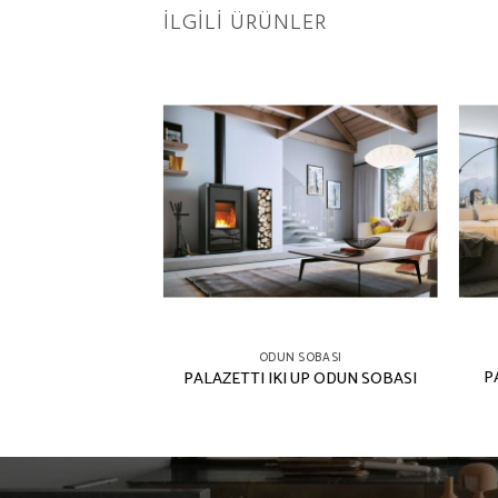
İLGILI ÜRÜNLER
 SOBASI
ODUN SOBASI
ELSA AIR ODUN
P
PALAZETTI IKI UP ODUN SOBASI
BASI