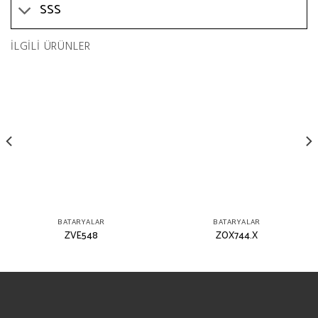
SSS
İLGILI ÜRÜNLER
BATARYALAR
BATARYALAR
ZVE548
ZOX744.X