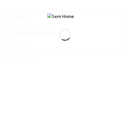
Marka
Değerlendirmeler (0)
SSS
İLGILI ÜRÜNLER