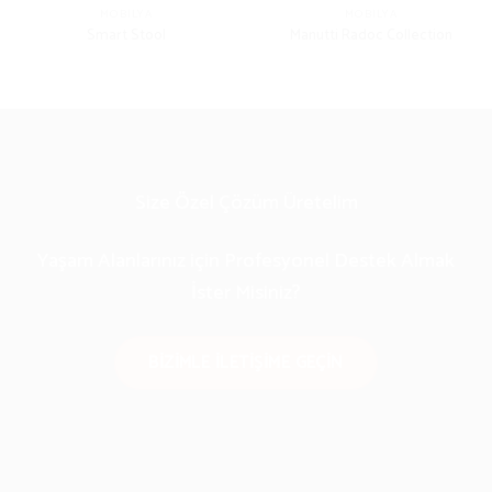
MOBILYA
MOBILYA
Smart Stool
Manutti Radoc Collection
Size Özel Çözüm Üretelim
Yaşam Alanlarınız için Profesyonel Destek Almak
İster Misiniz?
BIZIMLE ILETIŞIME GEÇIN