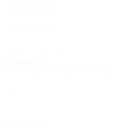
ANA SAYFA
/
DIŞ MEKAN
/
MOBILYA
Markalar:
MANUTTI
Manutti Moon Island Oturma Grubu
Kategoriler:
Mobilya