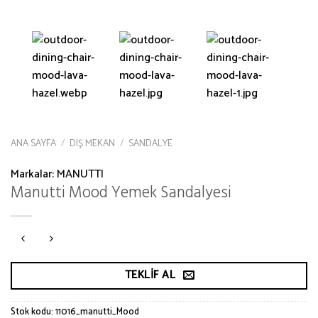
ANA SAYFA
/
DIŞ MEKAN
/
SANDALYE
Markalar:
MANUTTI
Manutti Mood Yemek Sandalyesi
TEKLIF AL
Stok kodu:
11016_manutti_Mood