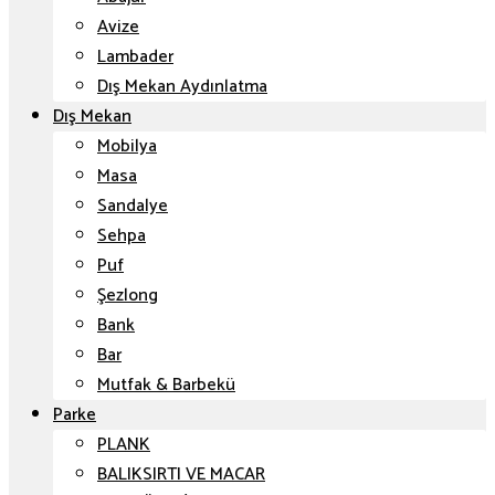
Avize
Lambader
Dış Mekan Aydınlatma
Dış Mekan
Mobilya
Masa
Sandalye
Sehpa
Puf
Şezlong
Bank
Bar
Mutfak & Barbekü
Parke
PLANK
BALIKSIRTI VE MACAR