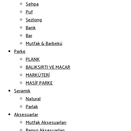
Sehpa
Puf
Şezlong
Bank
Bar
Mutfak & Barbekü
Parke
PLANK
BALIKSIRTI VE MACAR
MARKÜTERİ
MASİF PARKE
Seramik
Natural
Parlak
Aksesuarlar
Mutfak Aksesuarları
Banyo Aksesuarları