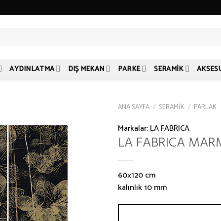
AYDINLATMA
DIŞ MEKAN
PARKE
SERAMIK
AKSES
ANA SAYFA
/
SERAMIK
/
PARLAK
Markalar:
LA FABRICA
LA FABRICA MAR
60×120 cm
kalınlık 10 mm