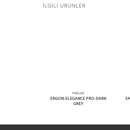
İLGILI ÜRÜNLER
RLAK
PARLAK
A-TELE DI MARMO
ERGON-ELEGANCE PRO-DARK
EM
RDE SAINT DENIS
GREY
ANTO