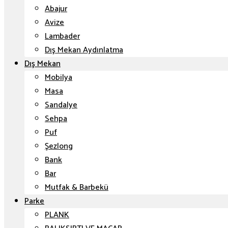
Abajur
Avize
Lambader
Dış Mekan Aydınlatma
Dış Mekan
Mobilya
Masa
Sandalye
Sehpa
Puf
Şezlong
Bank
Bar
Mutfak & Barbekü
Parke
PLANK