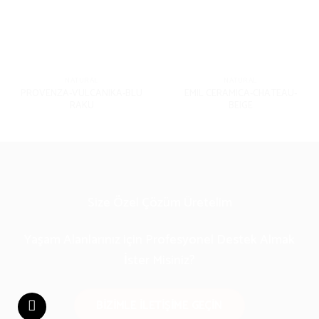
NATURAL
NATURAL
PROVENZA-VULCANIKA-BLU
EMIL CERAMICA-CHATEAU-
RAKU
BEIGE
Size Özel Çözüm Üretelim
Yaşam Alanlarınız için Profesyonel Destek Almak
İster Misiniz?
BIZIMLE ILETIŞIME GEÇIN