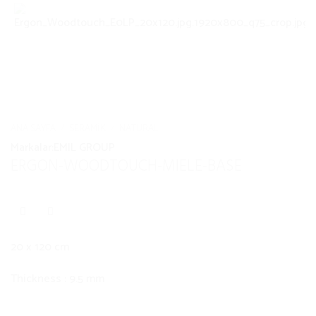
ANA SAYFA
/
SERAMIK
/
NATURAL
Markalar:
EMIL GROUP
ERGON-WOODTOUCH-MIELE-BASE
20 x 120 cm
Thickness : 9.5 mm