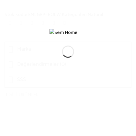
Stok kodu:
EMLGRP- EOLW
Kategoriler:
Natural
Marka
Değerlendirmeler (0)
SSS
İLGILI ÜRÜNLER