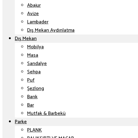
Abajur
Avize
Lambader
Dış Mekan Aydınlatma
Dış Mekan
Mobilya
Masa
Sandalye
Sehpa
Puf
Şezlong
Bank
Bar
Mutfak & Barbekü
Parke
PLANK