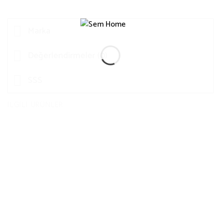
Marka
Değerlendirmeler (0)
SSS
İLGILI ÜRÜNLER