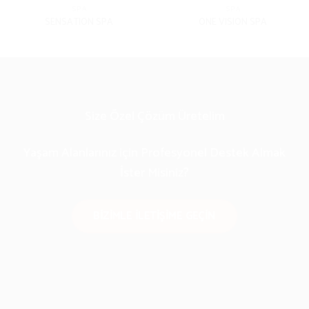
SPA
SPA
SENSATION SPA
ONE VISION SPA
Size Özel Çözüm Üretelim
Yaşam Alanlarınız için Profesyonel Destek Almak
İster Misiniz?
BIZIMLE ILETIŞIME GEÇIN