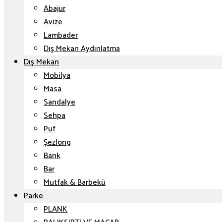
Abajur
Avize
Lambader
Dış Mekan Aydınlatma
Dış Mekan
Mobilya
Masa
Sandalye
Sehpa
Puf
Şezlong
Bank
Bar
Mutfak & Barbekü
Parke
PLANK