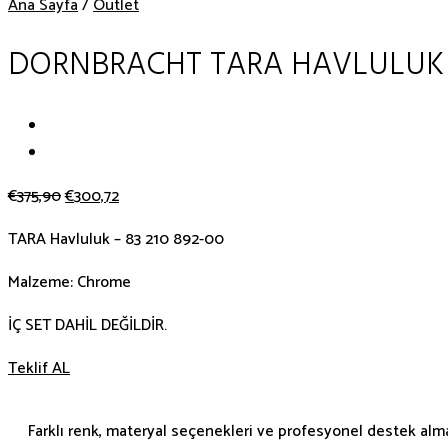
Ana Sayfa
/
Outlet
DORNBRACHT TARA HAVLULUK
€
375,90
€
300,72
TARA Havluluk – 83 210 892-00
Malzeme: Chrome
İÇ SET DAHİL DEĞİLDİR.
Teklif AL
Farklı renk, materyal seçenekleri ve profesyonel destek almak