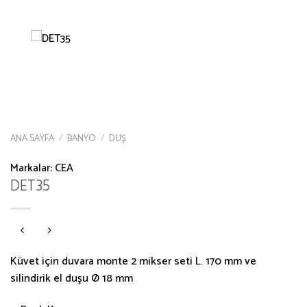
ANA SAYFA
/
BANYO
/
DUŞ
Markalar:
CEA
DET35
Küvet için duvara monte 2 mikser seti L. 170 mm ve
silindirik el duşu Ø 18 mm