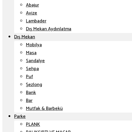
Abajur
Avize
Lambader
Dış Mekan Aydınlatma
Dış Mekan
Mobilya
Masa
Sandalye
Sehpa
Puf
Şezlong
Bank
Bar
Mutfak & Barbekü
Parke
PLANK