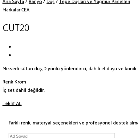
Ana Sayfa
/
Banyo
/
Duş
/
Tepe Duşları ve Yağmur Panelleri
Markalar:
CEA
CUT20
Mikserli sütun duş, 2 yönlü yönlendirici, dahili el duşu ve konik 
Renk Krom
İç set dahil değildir.
Teklif AL
Farklı renk, materyal seçenekleri ve profesyonel destek almak