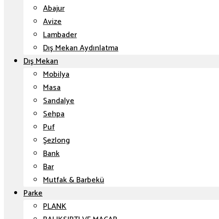
Abajur
Avize
Lambader
Dış Mekan Aydınlatma
Dış Mekan
Mobilya
Masa
Sandalye
Sehpa
Puf
Şezlong
Bank
Bar
Mutfak & Barbekü
Parke
PLANK