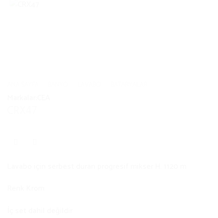
ANA SAYFA
/
BANYO
/
LAVABO
/
BATARYALAR
Markalar:
CEA
CRX47
Lavabo için serbest duran progresif mikser H. 1120 m
Renk Krom
İç set dahil değildir