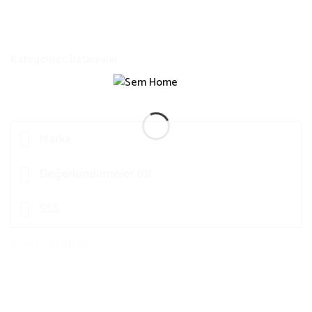
Kategoriler:
Bataryalar
Marka
Değerlendirmeler (0)
SSS
İLGILI ÜRÜNLER