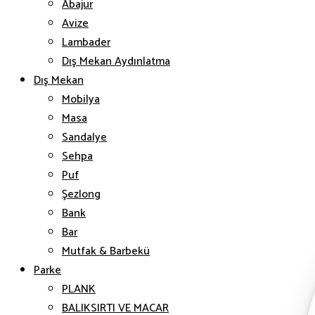
Abajur
Avize
Lambader
Dış Mekan Aydınlatma
Dış Mekan
Mobilya
Masa
Sandalye
Sehpa
Puf
Şezlong
Bank
Bar
Mutfak & Barbekü
Parke
PLANK
BALIKSIRTI VE MACAR