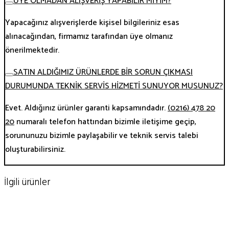
ÜYE OLMADAN ALIŞVERİŞ YAPABİLİR MİYİM?
Yapacağınız alışverişlerde kişisel bilgileriniz esas
alınacağından, firmamız tarafından üye olmanız
önerilmektedir.
SATIN ALDIĞIMIZ ÜRÜNLERDE BİR SORUN ÇIKMASI
DURUMUNDA TEKNİK SERVİS HİZMETİ SUNUYOR MUSUNUZ?
Evet. Aldığınız ürünler garanti kapsamındadır.
(0216) 478 20
20
numaralı telefon hattından bizimle iletişime geçip,
sorununuzu bizimle paylaşabilir ve teknik servis talebi
oluşturabilirsiniz.
İlgili ürünler