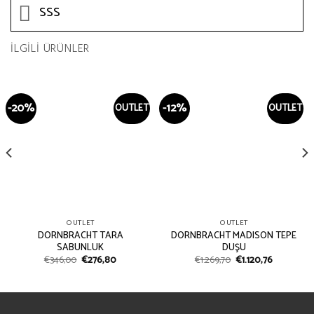
SSS
İLGILI ÜRÜNLER
-20%
-12%
OUTLET
OUTLET
OUTLET
OUTLET
DORNBRACHT TARA
DORNBRACHT MADISON TEPE
SABUNLUK
DUŞU
€
346,00
€
276,80
€
1.269,70
€
1.120,76