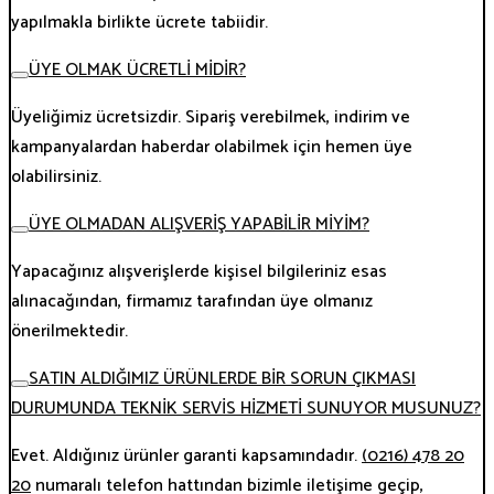
yapılmakla birlikte ücrete tabiidir.
ÜYE OLMAK ÜCRETLİ MİDİR?
Üyeliğimiz ücretsizdir. Sipariş verebilmek, indirim ve
kampanyalardan haberdar olabilmek için hemen üye
olabilirsiniz.
ÜYE OLMADAN ALIŞVERİŞ YAPABİLİR MİYİM?
Yapacağınız alışverişlerde kişisel bilgileriniz esas
alınacağından, firmamız tarafından üye olmanız
önerilmektedir.
SATIN ALDIĞIMIZ ÜRÜNLERDE BİR SORUN ÇIKMASI
DURUMUNDA TEKNİK SERVİS HİZMETİ SUNUYOR MUSUNUZ?
Evet. Aldığınız ürünler garanti kapsamındadır.
(0216) 478 20
20
numaralı telefon hattından bizimle iletişime geçip,