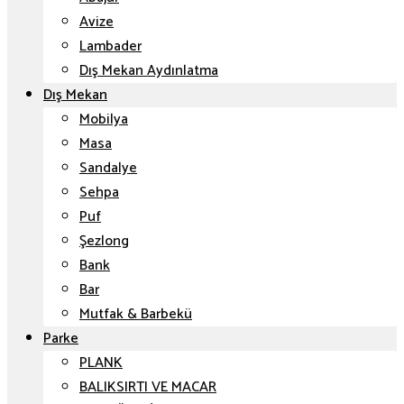
Avize
Lambader
Dış Mekan Aydınlatma
Dış Mekan
Mobilya
Masa
Sandalye
Sehpa
Puf
Şezlong
Bank
Bar
Mutfak & Barbekü
Parke
PLANK
BALIKSIRTI VE MACAR