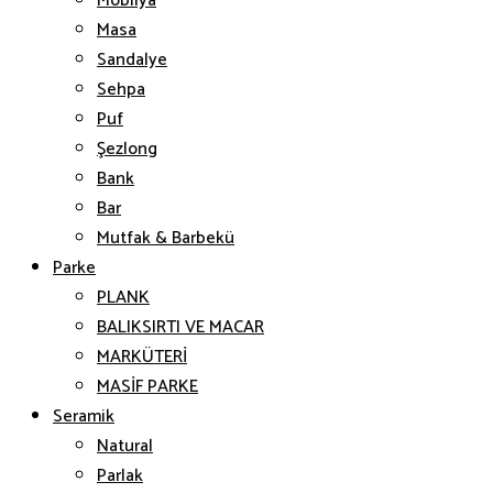
Mobilya
Masa
Sandalye
Sehpa
Puf
Şezlong
Bank
Bar
Mutfak & Barbekü
Parke
PLANK
BALIKSIRTI VE MACAR
MARKÜTERİ
MASİF PARKE
Seramik
Natural
Parlak