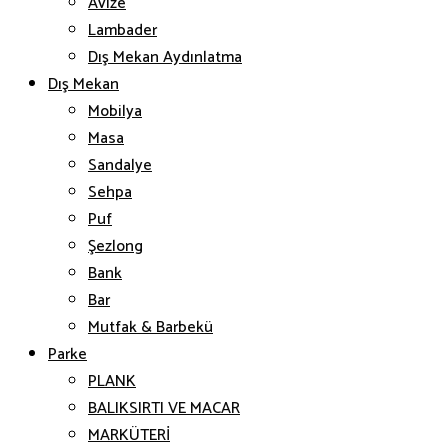
Avize
Lambader
Dış Mekan Aydınlatma
Dış Mekan
Mobilya
Masa
Sandalye
Sehpa
Puf
Şezlong
Bank
Bar
Mutfak & Barbekü
Parke
PLANK
BALIKSIRTI VE MACAR
MARKÜTERİ