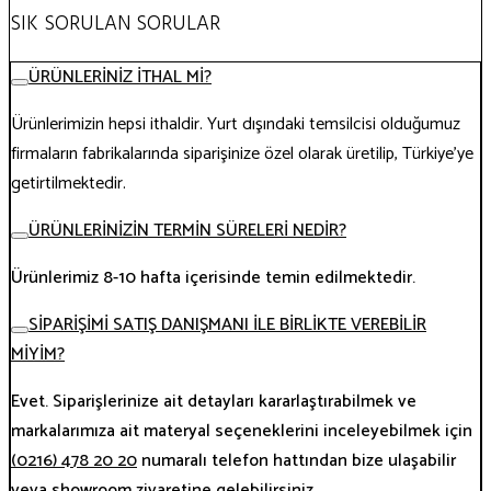
SIK SORULAN SORULAR
ÜRÜNLERİNİZ İTHAL Mİ?
Ürünlerimizin hepsi ithaldir. Yurt dışındaki temsilcisi olduğumuz
firmaların fabrikalarında siparişinize özel olarak üretilip, Türkiye’ye
getirtilmektedir.
ÜRÜNLERİNİZİN TERMİN SÜRELERİ NEDİR?
Ürünlerimiz 8-10 hafta içerisinde temin edilmektedir.
SİPARİŞİMİ SATIŞ DANIŞMANI İLE BİRLİKTE VEREBİLİR
MİYİM?
Evet. Siparişlerinize ait detayları kararlaştırabilmek ve
markalarımıza ait materyal seçeneklerini inceleyebilmek için
(0216) 478 20 20
numaralı telefon hattından bize ulaşabilir
veya showroom ziyaretine gelebilirsiniz.