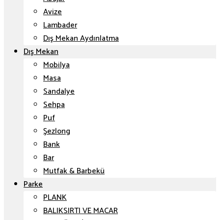
Avize
Lambader
Dış Mekan Aydınlatma
Dış Mekan
Mobilya
Masa
Sandalye
Sehpa
Puf
Şezlong
Bank
Bar
Mutfak & Barbekü
Parke
PLANK
BALIKSIRTI VE MACAR