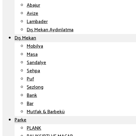
Abajur
Avize
Lambader
Dış Mekan Aydınlatma
Dış Mekan
Mobilya
Masa
Sandalye
Sehpa
Puf
Şezlong
Bank
Bar
Mutfak & Barbekü
Parke
PLANK