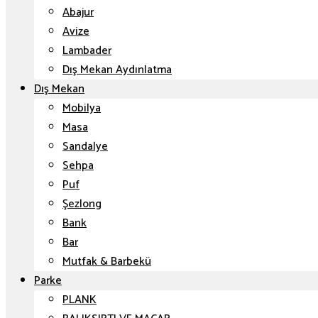
Abajur
Avize
Lambader
Dış Mekan Aydınlatma
Dış Mekan
Mobilya
Masa
Sandalye
Sehpa
Puf
Şezlong
Bank
Bar
Mutfak & Barbekü
Parke
PLANK