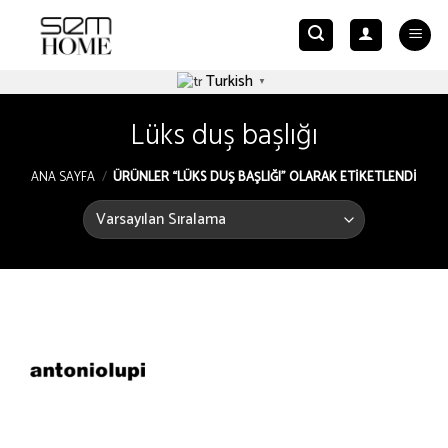
Skip
to
content
Turkish
▼
Lüks duş başlığı
ANA SAYFA
/
ÜRÜNLER “LÜKS DUŞ BAŞLIĞI” OLARAK ETIKETLENDI